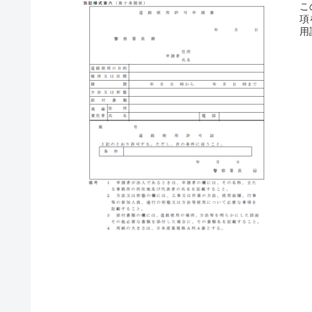
こ
項
用