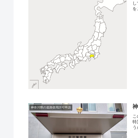
し
を
神奈川県の道路使用許可申請
こ
特
う