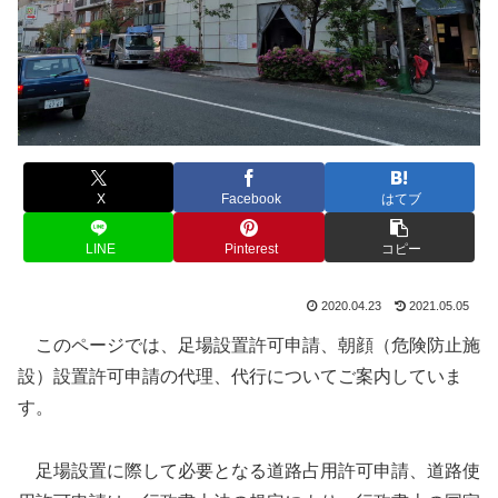
X
Facebook
はてブ
LINE
Pinterest
コピー
2020.04.23
2021.05.05
このページでは、足場設置許可申請、朝顔（危険防止施
設）設置許可申請の代理、代行についてご案内していま
す。
足場設置に際して必要となる道路占用許可申請、道路使