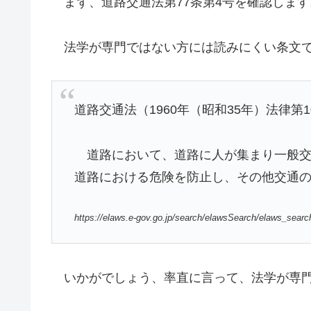
まず、道路交通法第77条第4号を確認します
法学が専門ではない方には読みにくい条文で
道路交通法（1960年（昭和35年）法律第1
道路において、道路に人が集まり一般交
道路における危険を防止し、その他交通
https://elaws.e-gov.go.jp/search/elawsSearch/elaws_sea
いかがでしょう、率直に言って、法学が専門