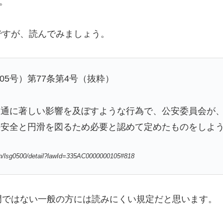
。
すが、読んでみましょう。
05号）第77条第4号（抜粋）
通に著しい影響を及ぼすような行為で、公安委員会が、
の安全と円滑を図るため必要と認めて定めたものをしよ
rch/lsg0500/detail?lawId=335AC0000000105#818
ではない一般の方には読みにくい規定だと思います。