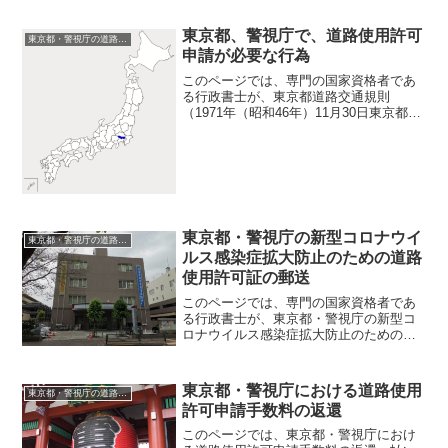
東京都、警視庁で、道路使用許可
東京都・警視庁の道路使用許可申請
申請が必要な行為
このページでは、専門の国家資格者であ
る行政書士が、東京都道路交通規則
（1971年（昭和46年）11月30日東京都公
安委員会規則第9号）を解説し、東京都、
警視庁で道路使用許可の対象となる行為
について説明しています。 このページ
をご覧になれば、...
東京都・警視庁の新型コロナウイ
東京都・警視庁の道路使用許可申請
ルス感染症拡大防止のための道路
使用許可証の郵送
このページでは、専門の国家資格者であ
る行政書士が、東京都・警視庁の新型コ
ロナウイルス感染症拡大防止のための道
路使用許可証の郵送についてご説明して
います。東京都・警視庁の警察署では道
路使用許可証の受領を郵送で行えます
東京都・警視庁における道路使用
東京都・警視庁の道路使用許可申請
このページを作成している...
許可申請手数料の返還
このページでは、東京都・警視庁におけ