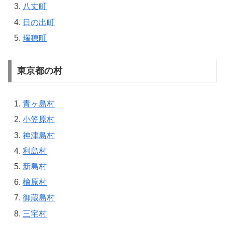
八丈町
日の出町
瑞穂町
東京都の村
青ヶ島村
小笠原村
神津島村
利島村
新島村
檜原村
御蔵島村
三宅村