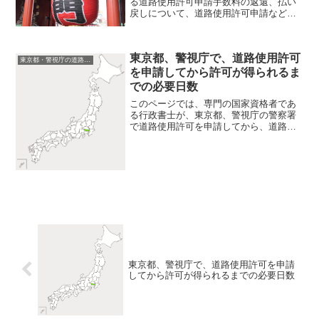
る道路使用許可申請手数料の返還、払い
戻しについて、道路使用許可申請などの
道路交通法規を専門とする行政書士が、
解説しています。 東京都・警視庁の警
察署で、支払った道路使用許可申請手数
東京都、警視庁で、道路使用許可
料の返還、払い戻しをして...
東京都・警視庁の道路使用許可申請
を申請してから許可が得られるま
での必要日数
このページでは、専門の国家資格者であ
る行政書士が、東京都、警視庁の警察署
で道路使用許可を申請してから、道路使
用許可が下りて道路使用許可が得られる
までの必要日数について説明していま
す。 警察署ごとに、道路使用許可申請
が受理されてから道路使用許...
東京都、警視庁で、道路使用許可を申請
してから許可が得られるまでの必要日数