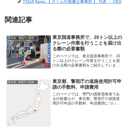
TSUJI,Keigo 【 さくら行政書士事務所 】 代表 ・ CEO
関連記事
東京国道事務所で、20トン以上の
東京都・警視庁の道路使用許可申請
クレーン作業を行うことを届け出
る際の必要書類
このページでは、東京国道事務所で、20
トン以上のクレーン作業を行うことを届
け出る際の必要書類をご紹介していま
す。 東京都で、国道事務所が管理する
道路で道路使用許可申請をする場合に
は、所轄警察署への道路使用許可に先立
東京都、警視庁の道路使用許可申
東京都・警視庁の道路使用許可申請
って東京国道事務所への届出...
請の手数料、申請費用
このページでは、専門の国家資格者であ
る行政書士が、東京都、警視庁の道路使
用許可申請の手数料、申請費用について
解説しています。東京都、警視庁の道路
使用許可の申請手数料、申請費用の金
額 道路使用許可の申請手数料、申請費
用は、本記事の執筆時点のも...