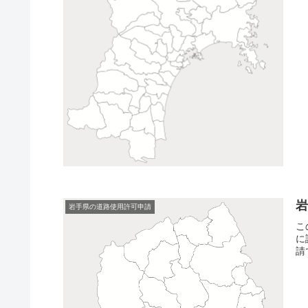
岩手県の道路使用許可申請
こ
に
請