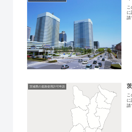
こ
に
請
茨城県の道路使用許可申請
こ
に
請