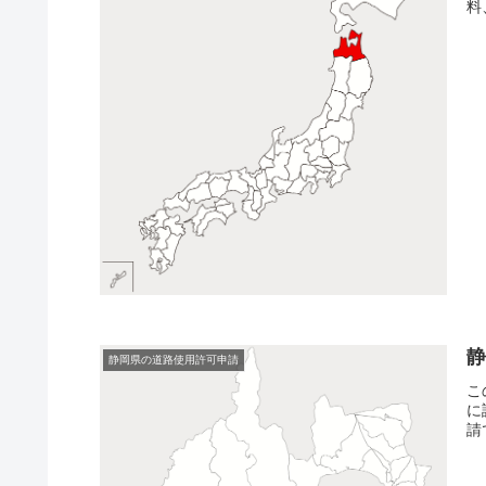
料
静岡県の道路使用許可申請
こ
に
請